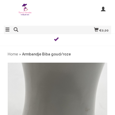
€0,00
Home
»
Armbandje Biba goud/roze