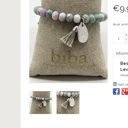
€
9,
leuk armb
+
-
Inform
Bes
Lev
mooi
Aan ve