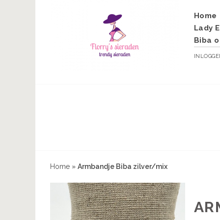
Home
Lady E
Biba o
INLOGG
Home
»
Armbandje Biba zilver/mix
AR