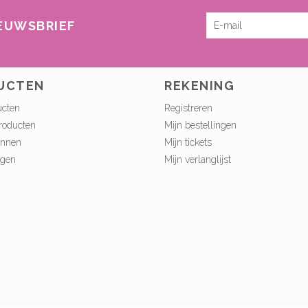
IEUWSBRIEF
UCTEN
REKENING
ucten
Registreren
roducten
Mijn bestellingen
onnen
Mijn tickets
ngen
Mijn verlanglijst