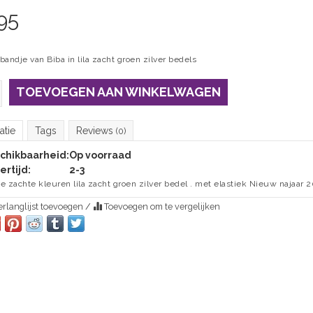
95
andje van Biba in lila zacht groen zilver bedels
TOEVOEGEN AAN WINKELWAGEN
atie
Tags
Reviews
(0)
chikbaarheid:
Op voorraad
ertijd:
2-3
e zachte kleuren lila zacht groen zilver bedel . met elastiek Nieuw najaar 
rlanglijst toevoegen
/
Toevoegen om te vergelijken