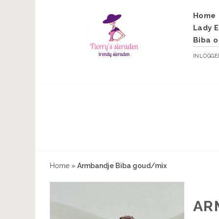
Home
Lady E
Biba o
INLOGG
Home
»
Armbandje Biba goud/mix
AR