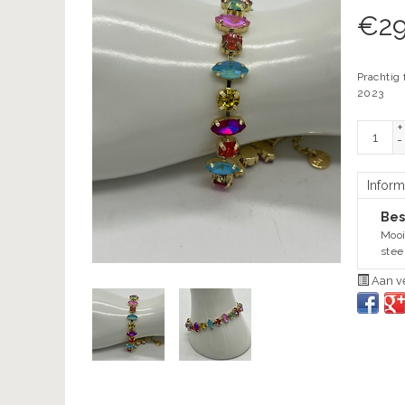
€
29
Prachtig
2023
+
-
Inform
Bes
Mooi
stee
Aan ve