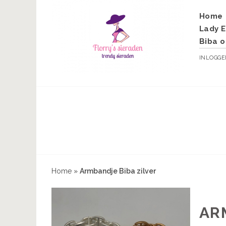
Home
Lady E
Biba o
INLOGG
Home
»
Armbandje Biba zilver
AR