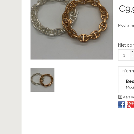
€
9,
Mooi arm
Niet op
+
-
Inform
Bes
Mooi
Aan ve