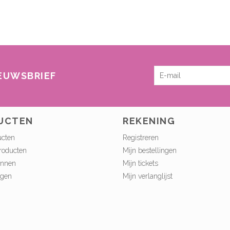
IEUWSBRIEF
UCTEN
REKENING
ucten
Registreren
roducten
Mijn bestellingen
onnen
Mijn tickets
ngen
Mijn verlanglijst