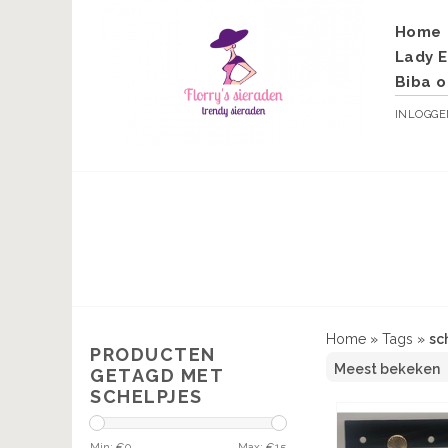
Home
Lady E
Biba o
INLOGG
Home
»
Tags
»
sc
PRODUCTEN
GETAGD MET
SCHELPJES
Min: €
0
Max: €
15