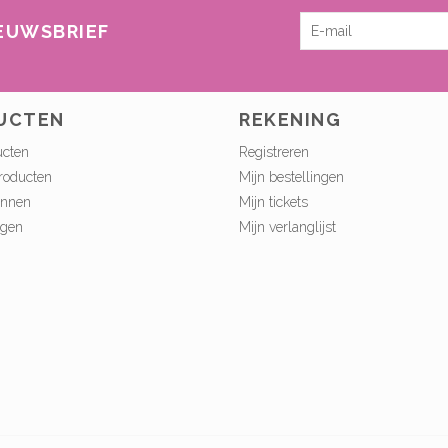
IEUWSBRIEF
UCTEN
REKENING
ucten
Registreren
roducten
Mijn bestellingen
onnen
Mijn tickets
ngen
Mijn verlanglijst