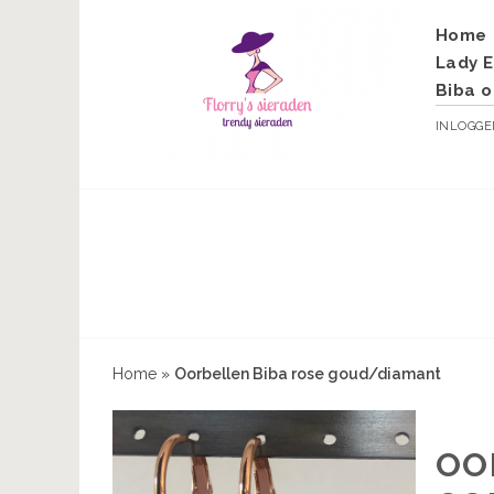
Home
Lady E
Biba o
INLOGG
Home
»
Oorbellen Biba rose goud/diamant
OO