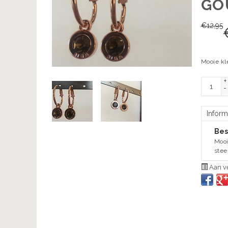
GO
€
12,95
Mooie kl
+
-
Inform
Bes
Mooi
stee
Aan ve