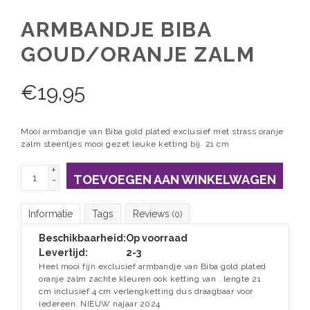
ARMBANDJE BIBA
GOUD/ORANJE ZALM
€
19,95
Mooi armbandje van Biba gold plated exclusief met strass oranje
zalm steentjes mooi gezet leuke ketting bij. 21 cm
+
TOEVOEGEN AAN WINKELWAGEN
-
Informatie
Tags
Reviews
(0)
Beschikbaarheid:
Op voorraad
Levertijd:
2-3
Heel mooi fijn exclusief armbandje van Biba gold plated
oranje zalm zachte kleuren ook ketting van . lengte 21
cm inclusief 4 cm verlengketting dus draagbaar voor
iedereen. NIEUW najaar 2024